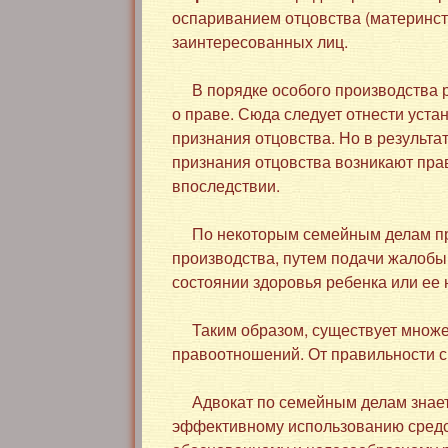
оспариванием отцовства (материнст
заинтересованных лиц.
В порядке особого производства ра
о праве. Сюда следует отнести уст
признания отцовства. Но в результ
признания отцовства возникают прав
впоследствии.
По некоторым семейным делам при
производства, путем подачи жалобы
состоянии здоровья ребенка или ее 
Таким образом, существует множес
правоотношений. От правильности с
Адвокат по семейным делам знает 
эффективному использованию средст