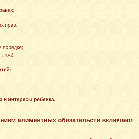
равах;
их прав.
м порядке;
нства).
тей:
а и интересы ребенка.
нением алиментных обязательств включают