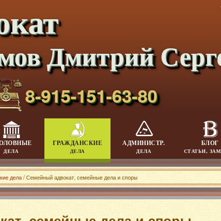
окат
мов Дмитрий Серг
8-915-151-63-80
ОЛОВНЫЕ
ГРАЖДАНСКИЕ
АДМИНИСТР.
БЛОГ
ДЕЛА
ДЕЛА
ДЕЛА
СТАТЬИ, ЗА
кие дела
/ Семейный адвокат, семейные дела и споры
кат, семейные дела и споры