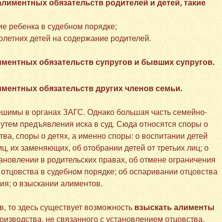
алиментных обязательств родителей и детей, такие
ие ребенка в судебном порядке;
олетних детей на содержание родителей.
иментных обязательств супругов и бывших супругов.
иментных обязательств других членов семьи.
шимы в органах ЗАГС. Однако большая часть семейно-
утем предъявления иска в суд. Сюда относятся споры о
ва, споры о детях, а именно споры: о воспитании детей
ц, их заменяющих, об отобрании детей от третьих лиц; о
ановлении в родительских правах, об отмене ограничения
 отцовства в судебном порядке; об оспаривании отцовства
ия; о взыскании алиментов.
, то здесь существует возможность
взыскать алименты
оизводства, не связанного с установлением отцовства,