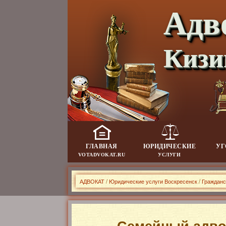
Адв
Кизи
ГЛАВНАЯ
ЮРИДИЧЕСКИЕ
УГ
VOTADVOKAT.RU
УСЛУГИ
АДВОКАТ
/
Юридические услуги Воскресенск
/
Гражданс
Семейный адво