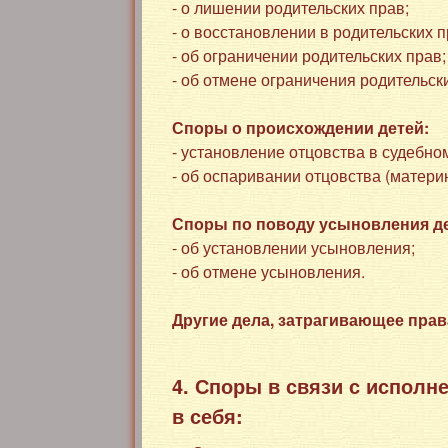
- о лишении родительских прав;
- о восстановлении в родительских п
- об ограничении родительских прав;
- об отмене ограничения родительск
Споры о происхождении детей:
- установление отцовства в судебно
- об оспаривании отцовства (матери
Споры по поводу усыновления де
- об установлении усыновления;
- об отмене усыновления.
Другие дела, затрагивающее прав
4. Споры в связи с испол
в себя: