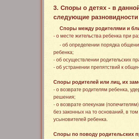
3. Споры о детях - в данн
следующие разновидности
Споры между родителями и бли
- о месте жительства ребенка при р
- об определении порядка общени
ребенка;
- об осуществлении родительских п
- об устранении препятствий к обще
Споры родителей или лиц, их зам
- о возврате родителям ребенка, уд
решения;
- о возврате опекунам (попечителям
без законных на то оснований, в то
усыновителей ребенка.
Споры по поводу родительских п