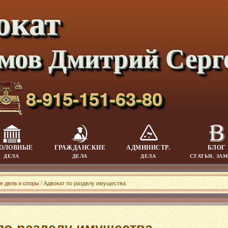
окат
мов Дмитрий Серг
8-915-151-63-80
ОЛОВНЫЕ
ГРАЖДАНСКИЕ
АДМИНИСТР.
БЛОГ
ДЕЛА
ДЕЛА
ДЕЛА
СТАТЬИ, ЗА
е дела и споры
/ Адвокат по разделу имущества
по разделу имущества