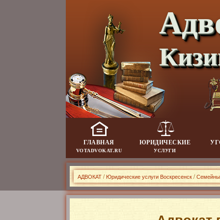
Адв
Кизи
ГЛАВНАЯ
ЮРИДИЧЕСКИЕ
УГ
VOTADVOKAT.RU
УСЛУГИ
АДВОКАТ
/
Юридические услуги Воскресенск
/
Семейны
Адвокат 