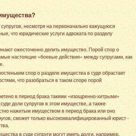
 имущества?
а супругов, несмотря на первоначально кажущуюся
ные, что юридические услуги адвоката по разделу
чинают ожесточенно делить имущество. Порой спор о
амые настоящие «боевые действия» между супругами, как
е.
остеньким спор о разделе имущества в суде обрастает
стями, что разобраться в таком споре порой
ретено в период брака такими «изощренно-хитрыми»
 суде доли супругов в этом имуществе, а также
естно нажитым имуществом в период брака или оно
ругов, сможет только высококвалифицированный юрист -
тва.
щества в суде супруги могут иметь долги, например,