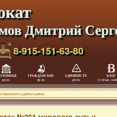
окат
мов Дмитрий Серг
8-915-151-63-80
ОЛОВНЫЕ
ГРАЖДАНСКИЕ
АДМИНИСТР.
БЛОГ
ДЕЛА
ДЕЛА
ДЕЛА
СТАТЬИ, ЗА
и Химкинского судебного района
сток №261 мирового судьи