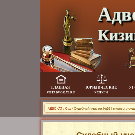
Адв
Кизи
ГЛАВНАЯ
ЮРИДИЧЕСКИЕ
УГ
VOTADVOKAT.RU
УСЛУГИ
АДВОКАТ
/
Суд
/ Судебный участок №261 мирового судь
Судебный уча