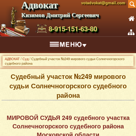
Адвокат
votadvokat@gmail.com
Кизимов Дмитрий Сергеевич
8-915-151-63-80
АДВОКАТ
/
Суд
/ Судебный участок №249 мирового судьи Солнечногорского
судебного района
Судебный участок №249 мирового
судьи Солнечногорского судебного
района
МИРОВОЙ СУДЬЯ 249 судебного участка
Солнечногорского судебного района
Московской области