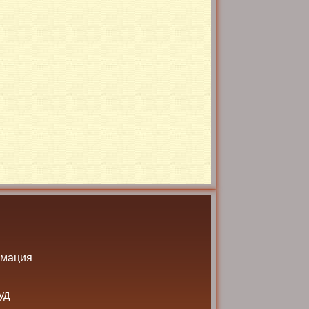
рмация
уд