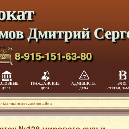
окат
мов Дмитрий Серг
8-915-151-63-80
ОЛОВНЫЕ
ГРАЖДАНСКИЕ
АДМИНИСТР.
БЛОГ
ДЕЛА
ДЕЛА
ДЕЛА
СТАТЬИ, ЗА
ьи Мытищинского судебного района
сток №128 мирового судьи