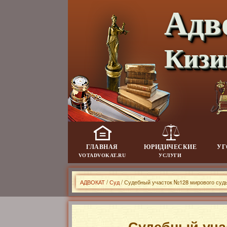
Адв
Кизи
ГЛАВНАЯ
ЮРИДИЧЕСКИЕ
УГ
VOTADVOKAT.RU
УСЛУГИ
АДВОКАТ
/
Суд
/ Судебный участок №128 мирового суд
Судебный уча