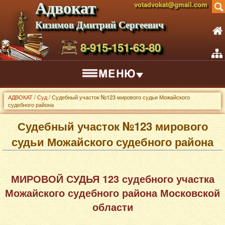
Адвокат
votadvokat@gmail.com
Кизимов Дмитрий Сергеевич
8-915-151-63-80
АДВОКАТ
/
Суд
/ Судебный участок №123 мирового судьи Можайского
судебного района
Судебный участок №123 мирового
судьи Можайского судебного района
МИРОВОЙ СУДЬЯ 123 судебного участка
Можайского судебного района Московской
области