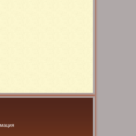
рмация