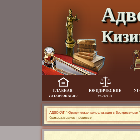
Адв
Кизи
ГЛАВНАЯ
ЮРИДИЧЕСКИЕ
УГ
VOTADVOKAT.RU
УСЛУГИ
АДВОКАТ
/
Юридическая консультация в Воскресенске
бракоразводном процессе