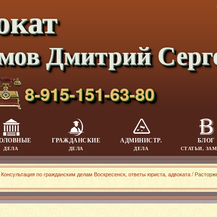
окат
мов Дмитрий Серг
8-915-151-63-80
ОЛОВНЫЕ
ГРАЖДАНСКИЕ
АДМИНИСТР.
БЛОГ
ДЕЛА
ДЕЛА
ДЕЛА
СТАТЬИ, ЗА
/
Консультация по гражданским делам Воскресенск, ответы юриста, адвоката
/ Расторж