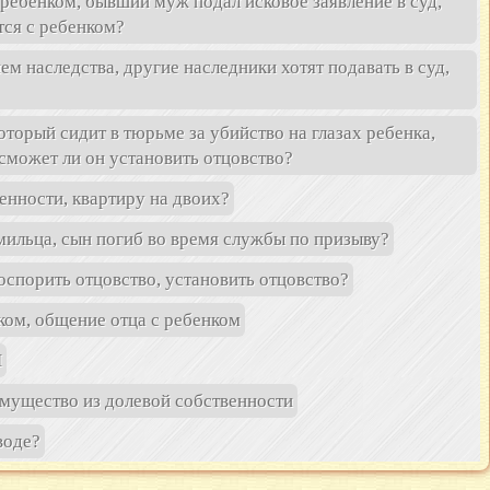
ребенком, бывший муж подал исковое заявление в суд,
тся с ребенком?
 наследства, другие наследники хотят подавать в суд,
оторый сидит в тюрьме за убийство на глазах ребенка,
сможет ли он установить отцовство?
енности, квартиру на двоих?
мильца, сын погиб во время службы по призыву?
оспорить отцовство, установить отцовство?
ком, общение отца с ребенком
П
имущество из долевой собственности
воде?