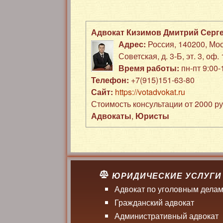
Адвокат Кизимов Дмитрий Серг
Адрес:
Россия
,
140200
,
Мос
Советская, д. 3-Б
,
эт. 3, оф. 
Время работы:
пн-пт 9:00
Телефон:
+7(915)151-63-80
Сайт:
https://votadvokat.ru
Стоимость консультации от 2000 р
Адвокаты
,
Юристы
ЮРИДИЧЕСКИЕ УСЛУГИ
Адвокат по уголовным дела
Гражданский адвокат
Административный адвокат